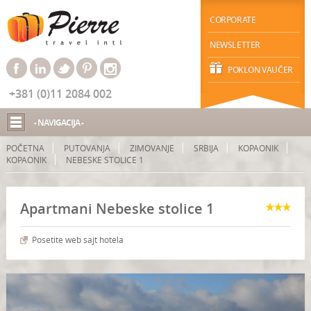
CORPORATE
NEWSLETTER
POKLON VAUČER
+381 (0)11 2084 002
- NAVIGACIJA -
POČETNA
PUTOVANJA
ZIMOVANJE
SRBIJA
KOPAONIK
KOPAONIK
NEBESKE STOLICE 1
Apartmani Nebeske stolice 1
Posetite web sajt hotela